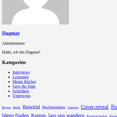
Dagmar
Administrator
Hallo, ich bin Dagmar!
Kategorien
Interviews
Lesungen
Meine Bücher
Save the Date
Schreiben
Unterwegs
Fr
Cover-reveal
Bielefeld
Buchpremiere
Bayern
Berlin
Camping
Ideen finden
Komm, lass uns wandern
Kreativtechniken
Kuch