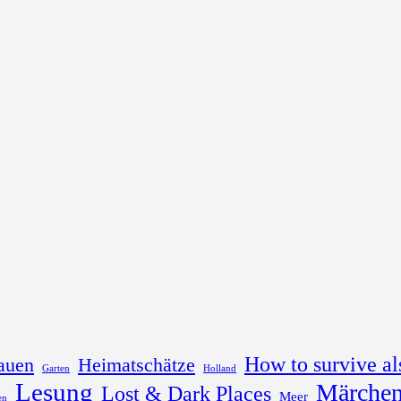
How to survive al
auen
Heimatschätze
Garten
Holland
Lesung
Märchen
Lost & Dark Places
Meer
en