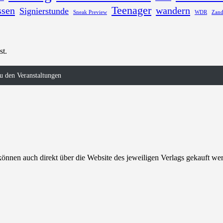
Teenager
ssen
wandern
Signierstunde
Sneak Preview
WDR
Zand
st.
u den Veranstaltungen
können auch direkt über die Website des jeweiligen Verlags gekauft we