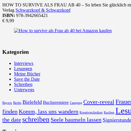
HOW TO SURVIVE ALS FRAU AB 40 – So leben Sie glücklich mit F
Verlag
Schwarzkopf & Schwarzkopf
ISBN:
978-3942665421
€ 9,99
Kategorien
Interviews
Lesungen
Meine Bücher
Save the Date
Schreiben
Unterwegs
Fraue
Cover-reveal
Bielefeld
Buchpremiere
Bayern
Berlin
Camping
Les
finden
Komm, lass uns wandern
Kreativtechniken
Kuchen
schreiben
the date
Seele baumeln lassen
Signierstund