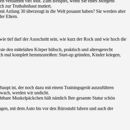
hen verdammt viel Mut. Zum Beispiel, wenn Sie eines Morgens
ch zur Truthahnhaut mutiert.
das mit Anfang 30 überzeugt in die Welt posaunt haben? Sie werden aber
er Eltern.
ie tief darf der Ausschnitt sein, wie kurz der Rock und wie hoch die
sie den mittelalten Körper hübsch, praktisch und altersgerecht
ch mal komplett herumzureißen: Start-up gründen, Kinder kriegen,
rhaupt ist, der noch dazu mit einem Trainingsgerät auszuführen
hwach, werden wir undicht.
htbare Muskelpäckchen hält nämlich Ihre gesamte Statur schön
hängen, mit dem Auto bis vor den Bürostuhl fahren und auch der