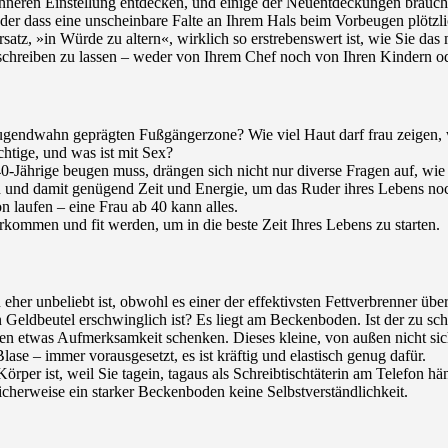
nneren Einstellung entdecken, und einige der Neuentdeckungen brauc
der dass eine unscheinbare Falte an Ihrem Hals beim Vorbeugen plötzli
Vorsatz, »in Würde zu altern«, wirklich so erstrebenswert ist, wie Sie 
vorschreiben zu lassen – weder von Ihrem Chef noch von Ihren Kindern od
Jugendwahn geprägten Fußgängerzone? Wie viel Haut darf frau zeigen, w
htige, und was ist mit Sex?
0-Jährige beugen muss, drängen sich nicht nur diverse Fragen auf, wie 
ch und damit genügend Zeit und Energie, um das Ruder ihres Lebens no
 laufen – eine Frau ab 40 kann alles.
kommen und fit werden, um in die beste Zeit Ihres Lebens zu starten.
eher unbeliebt ist, obwohl es einer der effektivsten Fettverbrenner übe
 Geldbeutel erschwinglich ist? Es liegt am Beckenboden. Ist der zu sc
en etwas Aufmerksamkeit schenken. Dieses kleine, von außen nicht sic
lase – immer vorausgesetzt, es ist kräftig und elastisch genug dafür.
örper ist, weil Sie tagein, tagaus als Schreibtischtäterin am Telefon 
licherweise ein starker Beckenboden keine Selbstverständlichkeit.