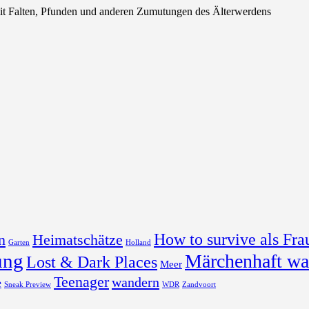
alten, Pfunden und anderen Zumutungen des Älterwerdens
How to survive als Fra
n
Heimatschätze
Garten
Holland
ung
Märchenhaft wa
Lost & Dark Places
Meer
Teenager
wandern
e
Sneak Preview
WDR
Zandvoort