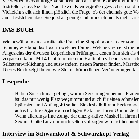
Sie werden merkwürdige Veränderungen an Ihrem Körper und Ihrer i
feststellen, dass Sie über Nacht zwei Kleidergrößen gewachsen sind o
Vielleicht stellt sich Ihnen plötzlich die Frage, ob der ehemals gute 
auch feststellen, dass Sie jetzt alt genug sind, um sich nichts mehr 
DAS BUCH
Wie bewältigt man als mittelalte Frau eine Shoppingtour in der vom 
Schuhe, wie lang das Haar in welcher Farbe? Welche Creme ist die ric
Angesichts der diversen körperlichen Prüfungen, denen frau sich als 4
verpacken kann. Mit 40 hat frau noch die Hälfte ihres Lebens vor si
Selbstverwirklichung und auswandern, neuen Partner finden, Marathon
Dieses Buch zeigt Ihnen, wie Sie mit körperlichen Veränderungen klar
Leseprobe
Haben Sie sich mal gefragt, warum Seilspringen bei uns Frauen 
ist, das nur wenig Platz wegnimmt und auch für einen schmalen
Spätestens mit Anfang 40 sollten Sie deshalb Ihrem Beckenbod
aufrecht, Ihre Organe am richtigen Platz und Ihren Urin in der B
Wenn allerdings Ihre Zunge der einzig aktive Muskel in Ihrem K
Sex mit Gatte Lutz nur noch selten vollzogen wird, ist bedauer
Interview im Schwarzkopf & Schwarzkopf Verlag