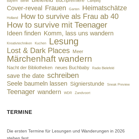
Bielefeld
Buchpremiere
Bayern
Berlin
Camping
Frauen
Heimatschätze
Cover-reveal
Garten
How to survive als Frau ab 40
Holland
How to survive mit Teenager
Ideen finden
Komm, lass uns wandern
Lesung
Kreativtechniken
Kuchen
Lost & Dark Places
Meer
Märchenhaft wandern
Nacht der Bibliotheken
neues Buchbaby
Radio Bielefeld
schreiben
save the date
Seele baumeln lassen
Signierstunde
Sneak Preview
Teenager
wandern
WDR
Zandvoort
TERMINE
Die ersten Termine für Lesungen und Wanderungen in 2026
stehen fest.