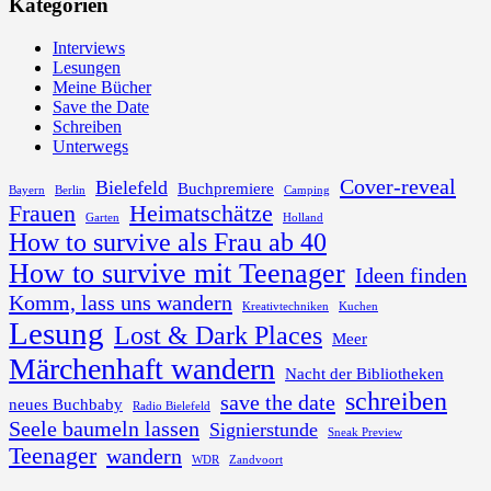
Kategorien
Interviews
Lesungen
Meine Bücher
Save the Date
Schreiben
Unterwegs
Cover-reveal
Bielefeld
Buchpremiere
Bayern
Berlin
Camping
Frauen
Heimatschätze
Garten
Holland
How to survive als Frau ab 40
How to survive mit Teenager
Ideen finden
Komm, lass uns wandern
Kreativtechniken
Kuchen
Lesung
Lost & Dark Places
Meer
Märchenhaft wandern
Nacht der Bibliotheken
schreiben
save the date
neues Buchbaby
Radio Bielefeld
Seele baumeln lassen
Signierstunde
Sneak Preview
Teenager
wandern
WDR
Zandvoort