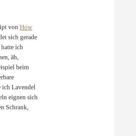
ript von
How
det sich gerade
 hatte ich
hen, äh,
ispiel beim
erbare
e ich Lavendel
ln eignen sich
en Schrank,