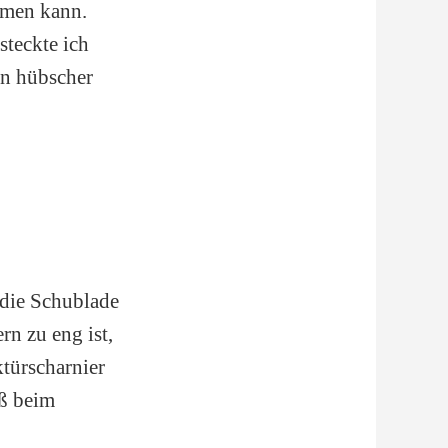
ormen kann.
steckte ich
hen hübscher
 die Schublade
rn zu eng ist,
türscharnier
aß beim