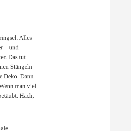
ingsel. Alles
er – und
er. Das tut
enen Stängeln
ere Deko. Dann
. Wenn man viel
betäubt. Hach,